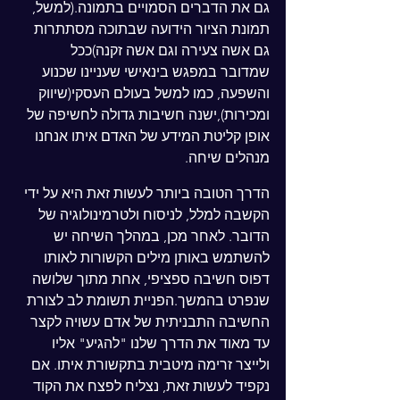
גם את הדברים הסמויים בתמונה.(למשל, 
תמונת הציור הידועה שבתוכה מסתתרות 
גם אשה צעירה וגם אשה זקנה)ככל 
שמדובר במפגש בינאישי שעניינו שכנוע 
והשפעה, כמו למשל בעולם העסקי(שיווק 
ומכירות),ישנה חשיבות גדולה לחשיפה של 
אופן קליטת המידע של האדם איתו אנחנו 
מנהלים שיחה.
הדרך הטובה ביותר לעשות זאת היא על ידי 
הקשבה למלל, לניסוח ולטרמינולוגיה של 
הדובר. לאחר מכן, במהלך השיחה יש 
להשתמש באותן מילים הקשורות לאותו 
דפוס חשיבה ספציפי, אחת מתוך שלושה 
שנפרט בהמשך.הפניית תשומת לב לצורת 
החשיבה התבניתית של אדם עשויה לקצר 
עד מאוד את הדרך שלנו "להגיע" אליו 
ולייצר זרימה מיטבית בתקשורת איתו. אם 
נקפיד לעשות זאת, נצליח לפצח את הקוד 