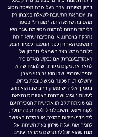
רואה תמונות, ציורים, צבעים, צורות, בעל 
דמיון מפותח. אדם בעל צורת תפיסה מסוג 
זה, יזכור את התשובה לשאלה במבחן רק 
מהסיבה שהיא היתה "מונחת" בספר 
הלימוד מתחת לתמונה מסויימת שגם היא 
נחקקה בזיכרונו, או מהסיבה שהיא היתה 
המשפט האחרון לפני המעבר לעמוד הבא, 
כלומר ממש בצד השמאלי-תחתון של 
העמוד(בעברית).אם נבקש מאדם כזה 
לתאר את מקום מגוריו, יש להניח שהוא 
יספר שהבניין שבו הוא גר בנוי מאבן 
ירושלמית, השכונה ממש טובלת בירוק, 
בסמוך אליה יש פארק רחב שבו הוא נוהג 
לעשות ג'וגינג ושתחנת האוטובוס נמצאת 
ממש מתחת לביתו.את שיחת המכירה עם 
לקוח ויזואלי חשוב לנהל, לפחות בהתחלה, 
ליד מדף/מיקום המוצר, או במידת האפשר 
להניח אותו על השולחן בעת השיחה, על 
מנת שהוא יוכל להתרשם ממראה עיניים. 