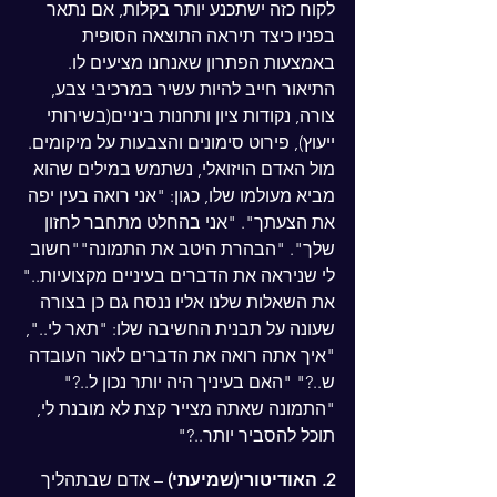
לקוח כזה ישתכנע יותר בקלות, אם נתאר 
בפניו כיצד תיראה התוצאה הסופית 
באמצעות הפתרון שאנחנו מציעים לו. 
התיאור חייב להיות עשיר במרכיבי צבע, 
צורה, נקודות ציון ותחנות ביניים(בשירותי 
ייעוץ), פירוט סימונים והצבעות על מיקומים. 
מול האדם הויזואלי, נשתמש במילים שהוא 
מביא מעולמו שלו, כגון: "אני רואה בעין יפה 
את הצעתך". "אני בהחלט מתחבר לחזון 
שלך". "הבהרת היטב את התמונה""חשוב 
לי שניראה את הדברים בעיניים מקצועיות.."
את השאלות שלנו אליו ננסח גם כן בצורה 
שעונה על תבנית החשיבה שלו: "תאר לי..", 
"איך אתה רואה את הדברים לאור העובדה 
ש..?" "האם בעיניך היה יותר נכון ל..?" 
"התמונה שאתה מצייר קצת לא מובנת לי, 
תוכל להסביר יותר..?"
2. האודיטורי(שמיעתי)
 – אדם שבתהליך 