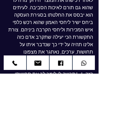
לאחר רכישתו את המוצר 'הירוק' נודה לו 
שהוא גם תורם לאיכות הסביבה. לעיתים 
הוא יבסס את החלטתו בסגירת העסקה 
ביחס ישיר ליחסי האמון שהוא רכש כלפי 
איש המכירות וליחסי הקרבה ביניהם. צורת 
התקשורת הכי יעילה שתקרב אדם כזה 
אלינו תהיה על ידי כך שנדבר איתו על 
תחושות, ערכים, נאתגר את מצפונו 
ונשתמש במילים מעולמו התחושתי כמו: 
"אני מרגיש שאתה די מסכים איתי בחלק 
הזה..", "תרשה לי לומר לך את תחושתי 
בנושא.." אני מרגיש את כובד המשקל על 
כתפיך, תן לי להקל עליך מעט..""אשמח 
שפשוט תנסה את זה בעצמך ותגיד לי מה 
הרגשת..""אני מתרשם שיש לך מטרה 
ערכית ברכישה הזאת..""חשוב לי להדגיש 
דוקא את הפרקטיות.."(מוצר, שירות, הצעה) 
ננסח את השאלות שלנו אליו בצורה שעונה 
על תבנית החשיבה הקינססטית שלו: "מה 