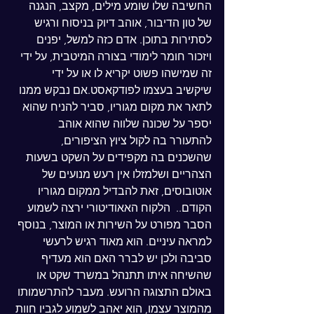
החשיבה שלו שומע מילים, מקצב, הנגנה 
של טון הדיבור, אוהב דיוק בניסוח ורגיש 
לסתירות בתוכן. אדם כזה למשל, יפנים 
ויזכור חומר לימודי בצורה המיטבית, על ידי 
זה שמישהו פשוט יקריא לו או על ידי 
שיקשיב בעצמו לפודקאסט.אם נבקש ממנו 
לתאר את מקום מגוריו, סביר להניח שהוא 
יספר על שכונה שלווה שהוא אוהב 
להתעורר בה לקול ציוץ הציפורים, 
שהשכנים בה מקפידים על השקט בשעות 
הצהריים ושלמזלו אין רעש מנועים של 
אוטובוסים, זאת להבדיל ממקום מגוריו 
הקודם..  הלקוח האאודיטורי ירצה לשמוע 
הסבר מפורט על השירות או המוצר, בנוסף 
למראה עיניים. הוא מאוד רגיש לרעשי 
סביבה ולכן יש לברר האם הוא מעדיף 
שהשיחה איתו תתנהל במשרד שקט או 
באולם התצוגה הרועש. מעבר להתרשמותו 
מהמוצר עצמו, הוא יאהב לשמוע לגביו חוות 