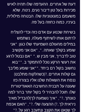
דעת של אחרים. ההעדפה שלו תהיה לאיש 
מכירות בעל טון דיבור נעים, נינוח, שלא 
משעמם במונוטוניות שלו. הבטחה מילולית, 
בעיניו, כמוה כחוזה בעל פה.
בשיחת שכנוע עם אדם כזה וכדי להצליח 
לרתום אותו לשיתוף פעולה, נשתמש 
במילים מהעולם השמיעתי שלו כגון: "אני 
שומע בקולך שאתה..", "אם אני מקשיב 
טוב לדבריך, אני מבין ש.." "אם נבטל לרגע 
את רעשי הרקע נוכל להתמקד ב..""בוא 
נחשוב בקול רם ביחד..""אני שומע מליבך 
גם קולות אחרים..?(כשהלקוח מתלבט)
ננסח את השאלות שלנו אליו בצורה כזו 
שעונה על תבנית החשיבה האאודיטורית 
שלו: תוכל להבהיר לי בקול יותר ברור למה 
כוונתך..?", "איך נשמעת לך(להבדיל מאיך 
ניראית לך..?) ההצעה שלי..?", "האם אכפת 
לך שנאט את הקצב ונתעכב רגע על..?"